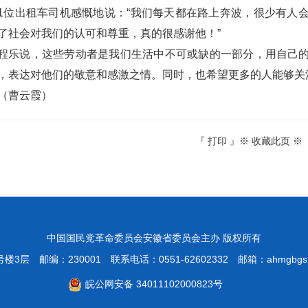
1位出租车司机感慨地说：“我们每天都在路上奔波，很少有人
了社会对我们的认可和尊重，真的很感谢他！”
程乐说，这些劳动者是我们生活中不可或缺的一部分，用自己
，表达对他们的敬意和感激之情。同时，也希望更多的人能够关
（曹云霞）
『
打印
』※
收藏此页
※
中国国民党革命委员会安徽省委员会主办 版权所有
号楼3层
邮编：230001
联系电话：0551-62602332
邮箱：
ahmgbgs
皖公网安备 34011102000823号