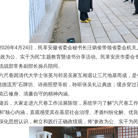
2026年4月24日，民革安徽省委会秘书长汪炳俊带领省委会
参政为公、实干为民”主题教育暨读书分享活动。民革安庆市委会
统战部常务副部长操兵陪同。
六尺巷因清代大学士张英与邻居吴家互相退让三尺地基而成，是
“懿德流芳”石牌坊、诗画照壁等前，聆听张吴礼让典故；缓步穿
克己修身、清廉自守的精神内涵。
随后，大家走进六尺巷工作法展陈馆，系统学习了解“六尺巷工作
和”核心内涵，直观感受其在基层社会治理、矛盾纠纷化解、优
深化思想认识，树立和践行正确政绩观，将“参政为公、实干为民