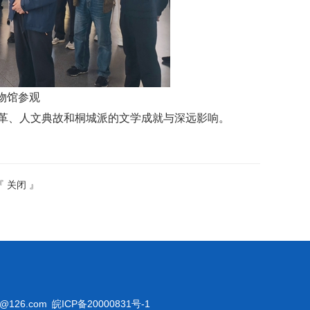
物馆参观
革、人文典故和桐城派的文学成就与深远影响。
『
关闭
』
@126.com
皖ICP备20000831号-1