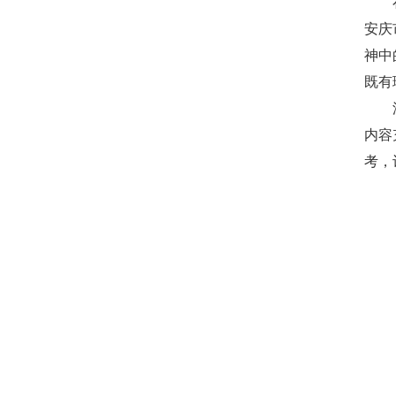
安庆
神中
既有
内容
考，