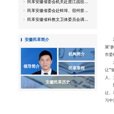
民革安徽省委会机关赴渡江战役纪念馆、安徽名人馆开展“参政为公、实干为民”主题教育
民革安徽省委会赴蚌埠、宿州督导调研
民革安徽省科教文卫体委员会调研“用好传统中医药资源，赋能乡村特色康养产业发展”
安徽民革简介
展“
机构简介
市委
领导简介
民革章程
让”
人、
安徽民革历史
让、
习中