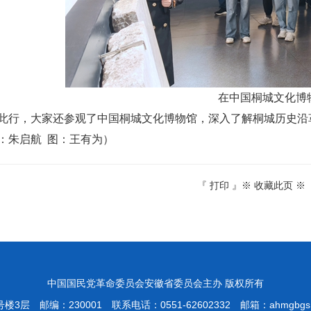
在
中国桐城文化博
此行，大家还参观了中国桐城文化博物馆，深入了解桐城历史沿
：朱启航 图：王有为）
『
打印
』※
收藏此页
※
中国国民党革命委员会安徽省委员会主办 版权所有
号楼3层
邮编：230001
联系电话：0551-62602332
邮箱：
ahmgbgs