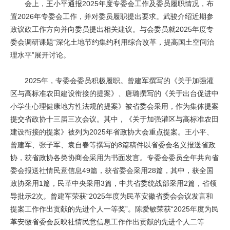
会上，王小平通报2025年度专委会工作及委员履职情况，布
置2026年专委会工作，并对委员履职提出要求。武骏介绍近期参
政议政工作方向并向委员提出相关建议。与会委员就2025年度专
委会调研课题“深化土地节约集约利用综合改革，提高国土空间治
理水平”展开讨论。
2025年，专委会委员积极履职。曾建军撰写的《关于加强灌
区与高标准农田建设衔接的提案》、唐璐撰写的《关于出台促进中
小学生心理健康地方性法规的提案》被省委会采用，作为集体提案
提交省政协十三届三次会议。其中，《关于加强灌区与高标准农田
建设衔接的提案》被列为2025年省政协大会重点提案。王小平、
曾建军、张子军、袁自春等撰写的8篇稿件以省委会名义报送省政
协，获省政协各类协商会采用为书面发言。专委会委员全年共向省
委会报送社情民意信息49篇，获省委会采用28篇，其中，获全国
政协采用1篇，民革中央采用3篇，中共省委统战部采用2篇，省领
导批示2次。曾建军荣获“2025年度为民革安徽省委会会议发言和
提案工作作出贡献的先进个人一等奖”。陈爱敏荣获“2025年度为民
革安徽省委会反映社情民意信息工作作出贡献的先进个人二等