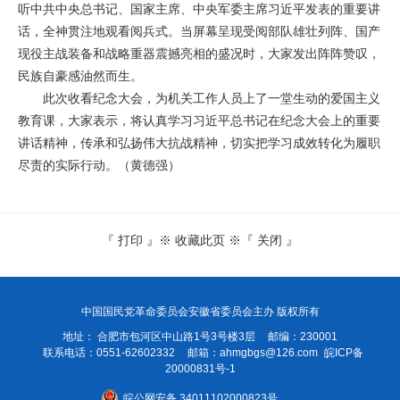
听中共中央总书记、国家主席、中央军委主席习近平发表的重要讲
话，全神贯注地观看阅兵式。当屏幕呈现受阅部队雄壮列阵、国产
现役主战装备和战略重器震撼亮相的盛况时，大家发出阵阵赞叹，
民族自豪感油然而生。
此次收看纪念大会，为机关工作人员上了一堂生动的爱国主义
教育课，大家表示，将认真学习习近平总书记在纪念大会上的重要
讲话精神，传承和弘扬伟大抗战精神，切实把学习成效转化为履职
尽责的实际行动。（黄德强）
『
打印
』※
收藏此页
※『
关闭
』
中国国民党革命委员会安徽省委员会主办 版权所有
地址： 合肥市包河区中山路1号3号楼3层
邮编：230001
联系电话：0551-62602332
邮箱：
ahmgbgs@126.com
皖ICP备
20000831号-1
皖公网安备 34011102000823号