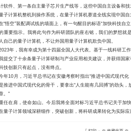
计软件、第一条自主量子芯片生产线等，这些中国自主设备和技
量子计算机整机到操作系统，在量子计算机赛道全线实现中国自
在
“悟空”装配调试线的墙面上，有一句醒目的标语“加快科技自
的重要指示。我将此句作为科研团队的座右铭，我们的梦想就
人自己的量子计算机，不让外国用量子计算机欺负中国。
2023年，我有幸成为第十四届全国人大代表。基于一线科研工作近
我提交了十余条量子计算研制与产业应用相关建议，并获得国家
科技创新只有起点
，没有终点。
今年
10月，习近平总书记在安徽考察时指出“推进中国式现代化
是推进中国式现代化的骨干，要拿出“人生能有几回搏”的劲头
章。”
重任在肩，使命如山。今后我将全面对标习近平总书记关于加
在量子计算领域深耕细作，突破创新，将科研成果转化为实际应
『
打印
』※
收藏此页
※