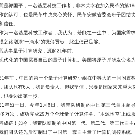
我是郭国平，一名基层科技工作者，
非常荣幸在加入民革的第
1
作的认可，也是民革中央关心关怀、民革安徽省委会班子团结
和信任。
作为一名基层科技工作者，我认为，若能在一生中
，为国家需
强之路增添“一滴水”的微薄贡献，此生便已足够。
我从事量子计算研究，源起
21年前。
现代化的中国需要自己的量子计算机。美国将原子弹研发命名
。
21年前，中国的第一个量子计算研究小组在中科大的一间闲置
，团队只有
6人，我是负责人。但我坚信，只要是国家未来重大
，也要迈出第一步。
21年如一日。
今年
1月6日，我带队研制的中国第三代自主超导
00多万次，成功完成29万个全球量子计算任务。“本源悟空”上
链成链！如今，我带队研制的中国第一代、第二代、第三代自主
我们团队还先后研制出了中国第一套自主量子计算机测控系统