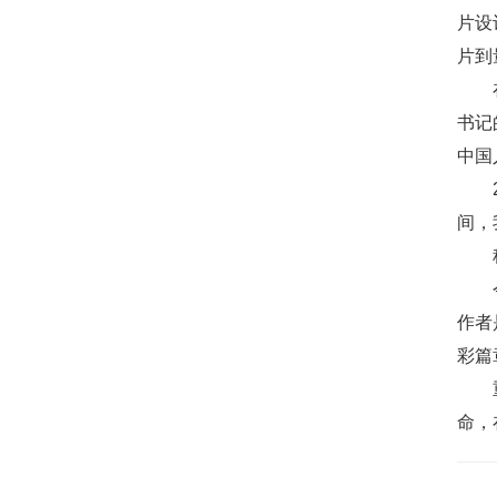
片设
片到
书记
中国
间，
作者
彩篇
命，