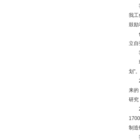
我工
鼓励
立自
划”
来的
研究
17
制造