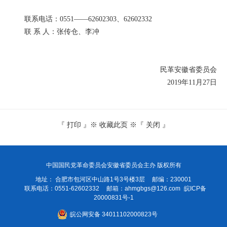
联系电话：0551——62602303、62602332
联 系 人：张传仓、李冲
民革安徽省委员会
2019年11月27日
『
打印
』※
收藏此页
※『
关闭
』
中国国民党革命委员会安徽省委员会主办 版权所有
地址： 合肥市包河区中山路1号3号楼3层
邮编：230001
联系电话：0551-62602332
邮箱：
ahmgbgs@126.com
皖ICP备
20000831号-1
皖公网安备 34011102000823号